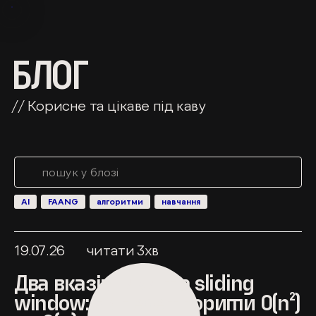
БЛОГ
// Корисне та цікаве під каву
AI
FAANG
алгоритми
навчання
19.07.26
читати
3
хв
Два вказівники та sliding
window: як перетворити O(n²)