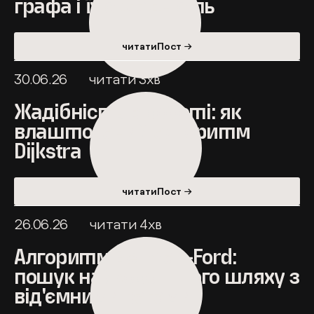
графа і їх складність
читатиПост →
30.06.26
читати
3
хв
Жадібність в роботі: як
влаштований алгоритм
Dijkstra
читатиПост →
26.06.26
читати
4
хв
Алгоритм Bellman-Ford:
пошук найкоротшого шляху з
від'ємними вагами