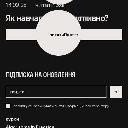
14.09.25
читати
3
хв
Як навчатися ефективно?
читатиПост →
ПІДПИСКА НА ОНОВЛЕННЯ
→
погоджуюсь отримувати листи інформаційного характеру
курси
Algorithms in Practice