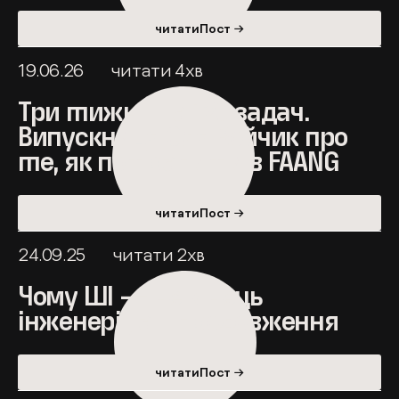
читатиПост →
19.06.26
читати
4
хв
Три тижні та 120 задач.
Випускниця Оля Войчик про
те, як потрапити в FAANG
читатиПост →
24.09.25
читати
2
хв
Чому ШІ — не кінець
інженерії, а її продовження
читатиПост →