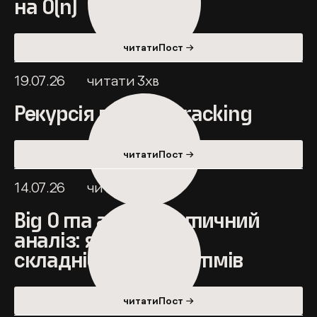
на O(n)
читатиПост →
19.07.26
читати
3
хв
Рекурсія та backtracking
читатиПост →
14.07.26
читати
5
хв
Big O та асимптотичний
аналіз: як оцінити
складність алгоритмів
читатиПост →