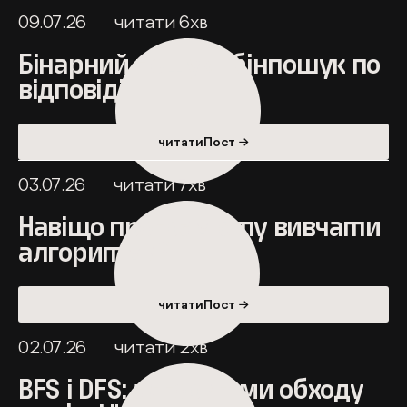
09.07.26
читати
6
хв
Бінарний пошук і бінпошук по
відповіді
читатиПост →
03.07.26
читати
7
хв
Навіщо програмісту вивчати
алгоритми?
читатиПост →
02.07.26
читати
2
хв
BFS і DFS: алгоритми обходу