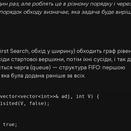
н раз, але роблять це в різному порядку і через 
порядок обходу визначає, яка задача буде вирі
irst Search, обхід у ширину) обходить граф рівен
іди стартової вершини, потім їхні сусіди, і так да
ться черга (queue) — структура FIFO: першою 
яка була додана раніше за всіх.
vector<vector<int>>& adj, int V) {
