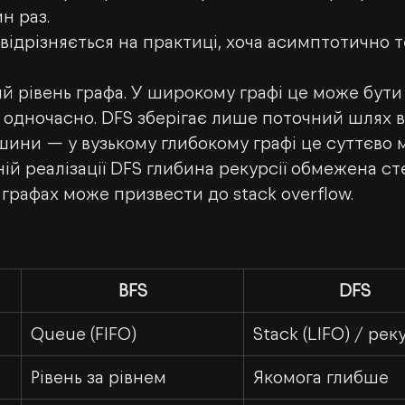
н раз.
відрізняється на практиці, хоча асимптотично т
лий рівень графа. У широкому графі це може бути
одночасно. DFS зберігає лише поточний шлях в
шини — у вузькому глибокому графі це суттєво
ній реалізації DFS глибина рекурсії обмежена ст
 графах може призвести до stack overflow.
BFS
DFS
Queue (FIFO)
Stack (LIFO) / рек
Рівень за рівнем
Якомога глибше