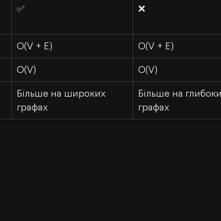
✅
❌
O(V + E)
O(V + E)
O(V)
O(V)
Більше на широких 
Більше на глибоки
графах
графах