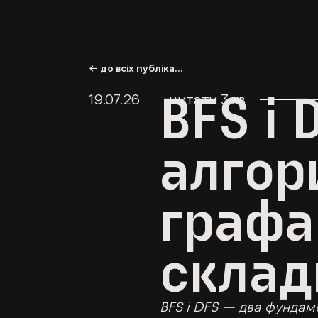
← до всіх публікацій
BFS і 
19.07.26
читати
3
хв
алгор
графа 
склад
BFS і DFS — два фундам