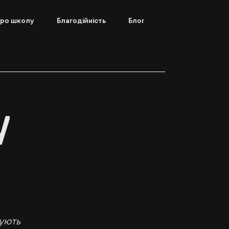
ро школу
Благодійність
Блог
у
ують 