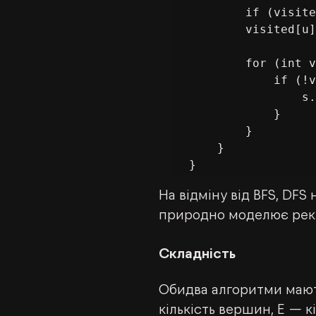
        if (visited[u]) continue;

        visited[u] = true;

        for (int v : adj[u]) {

            if (!visited[v]) {

                s.push(v);

            }

        }

    }

}
На відміну від BFS, DFS
природно моделює рекур
Складність
Обидва алгоритми мають
кількість вершин, E — к