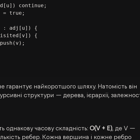
 не гарантує найкоротшого шляху. Натомість він 
сивні структури — дерева, ієрархії, залежност
 однакову часову складність: 
O(V + E)
, де V — 
ількість ребер. Кожна вершина і кожне ребро 