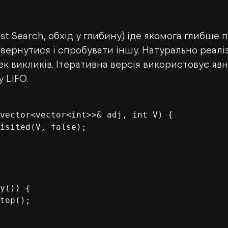
st Search, обхід у глибину) іде якомога глибше п
овернутися і спробувати іншу. Натурально реалі
к викликів. Ітеративна версія використовує явн
у LIFO.
vector<vector<int>>& adj, int V) {
