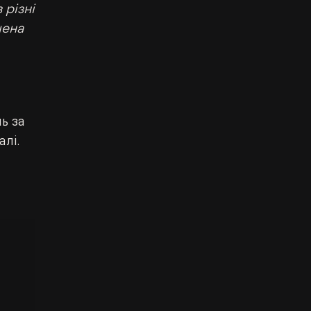
різні 
шена 
ь за 
лі. 