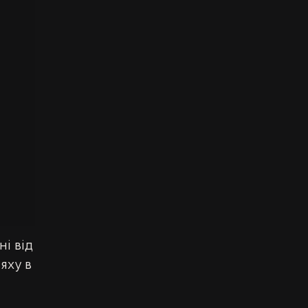
і від 
яху в 