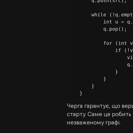
    q.push(src);

    while (!q.empty()) {

        int u = q.front();

        q.pop();

        for (int v : adj[u]) {

            if (!visited[v]) {

                visited[v] = true;

                q.push(v);

            }

        }

    }

}
Черга гарантує, що вер
старту. Саме це робит
незваженому графі.