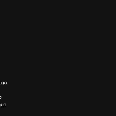
 по 
 
нт 