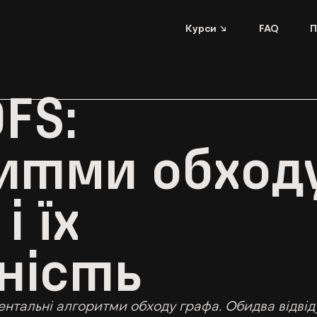
Курси ↘
FAQ
П
DFS:
итми обход
і їх
ність
ентальні алгоритми обходу графа. Обидва відвід