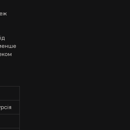
еж 
 
ід 
 менше 
еком 
урсія