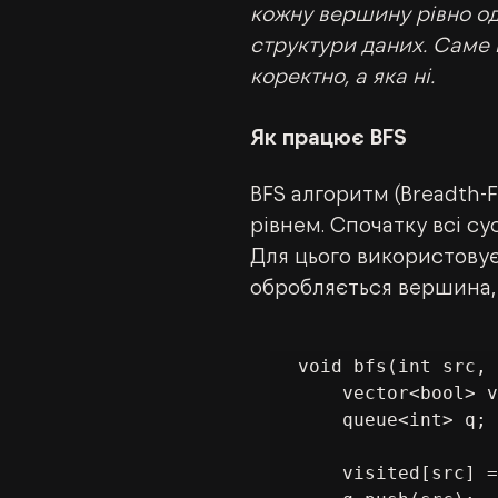
кожну вершину рівно оди
структури даних. Саме 
коректно, а яка ні.
Як працює BFS
BFS алгоритм (Breadth-F
рівнем. Спочатку всі сус
Для цього використовує
обробляється вершина, 
void bfs(int src, 
    vector<bool> visited(V, false);

    queue<int> q;

    visited[src] = true;
