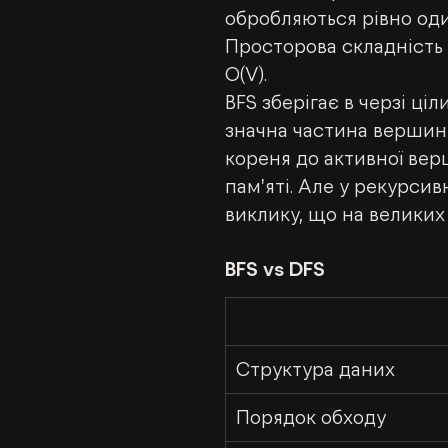
обробляються рівно оди
Просторова складність 
O(V).
BFS зберігає в черзі ці
значна частина вершин 
кореня до активної вер
пам'яті. Але у рекурсив
виклику, що на великих
BFS vs DFS
Структура даних
Порядок обходу