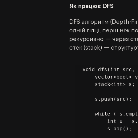
Як працює DFS
DFS алгоритм (Depth-Fir
одній гілці, перш ніж п
рекурсивно — через сте
стек (stack) — структур
void dfs(int src, 
    vector<bool> visited(V, false);

    stack<int> s;

    s.push(src);

    while (!s.empty()) {

        int u = s.top();

        s.pop();
