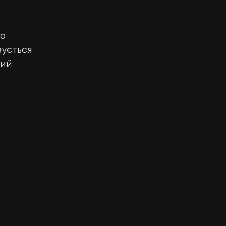
о 
зується 
ий 