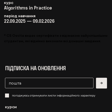
курс
Algorithms in Practice
період навчання
22.09.2025 — 09.02.2026
* CS Osvita видає сертифікати з відзнакою найуспішнішим
студентам, які відмінно виконали всі домашні завдання.
ПІДПИСКА НА ОНОВЛЕННЯ
→
погоджуюсь отримувати листи інформаційного характеру
курси