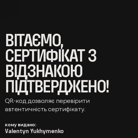
ВІТАЄМО,
СЕРТИФІКАТ З
ВІДЗНАКОЮ
ПІДТВЕРДЖЕНО!
QR-код дозволяє перевірити
автентичність сертифікату.
кому видано:
Valentyn Yukhymenko