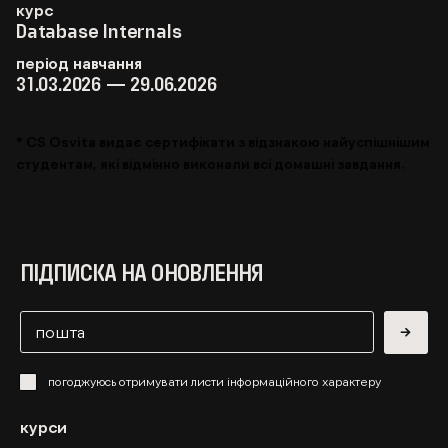
курс
Database Internals
період навчання
31.03.2026 — 29.06.2026
* CS Osvita видає сертифікати з відзнакою найуспішнішим
студентам, які відмінно виконали всі домашні завдання.
ПІДПИСКА НА ОНОВЛЕННЯ
→
погоджуюсь отримувати листи інформаційного характеру
курси