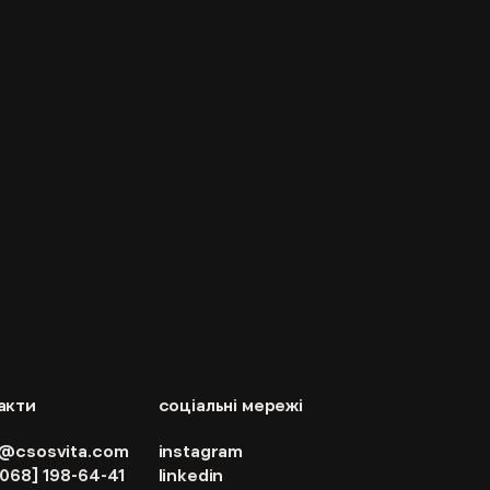
акти
соціальні мережі
o@csosvita.com
instagram
[068] 198-64-41
linkedin