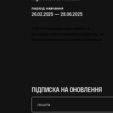
період навчання
26.02.2025 — 28.06.2025
* CS Osvita видає сертифікати з
відзнакою найуспішнішим студентам, які
відмінно виконали всі домашні завдання.
ПІДПИСКА НА ОНОВЛЕННЯ