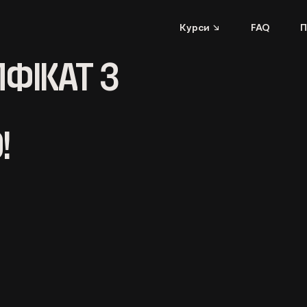
Курси ↘
FAQ
П
ИФІКАТ З
!