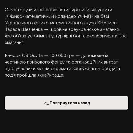
Саме тому вчителі-ентузіасти вирішили запустити 
«Фізико-математичний колайдер УФМЛ» на базі 
Українського фізико-математичного ліцею КНУ імені 
Тараса Шевченка — щорічне всеукраїнське змагання, 
яке об’єднує олімпіаду, турнірні бої та експериментальне 
змагання.
Внесок CS Osvita — 100 000 грн — допоможе із 
частиною призового фонду та організаційних витрат, 
щоб учасники могли отримати заслужені нагороди, а 
подія пройшла якнайкраще.
>_ Повернутися назад