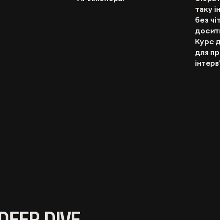
таку 
без чі
досит
Курс д
для п
інтер
DEEP DIVE