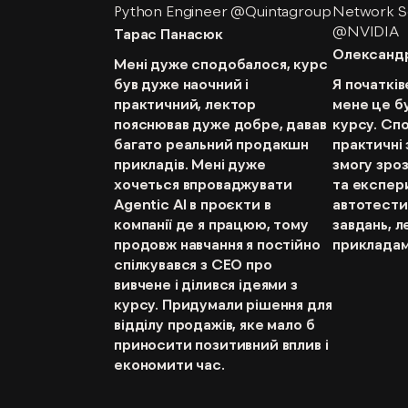
Python Engineer @Quintagroup
Network S
@NVIDIA
Тарас Панасюк
Олександр
Мені дуже сподобалося, курс
був дуже наочний і
Я початківе
практичний, лектор
мене це бу
пояснював дуже добре, давав
курсу. Сп
багато реальний продакшн
практичні 
прикладів. Мені дуже
змогу зро
хочеться впроваджувати
та експер
Agentic AI в проєкти в
автотести
компанії де я працюю, тому
завдань, л
продовж навчання я постійно
прикладам
спілкувався з CEO про
вивчене і ділився ідеями з
курсу. Придумали рішення для
відділу продажів, яке мало б
приносити позитивний вплив і
економити час.