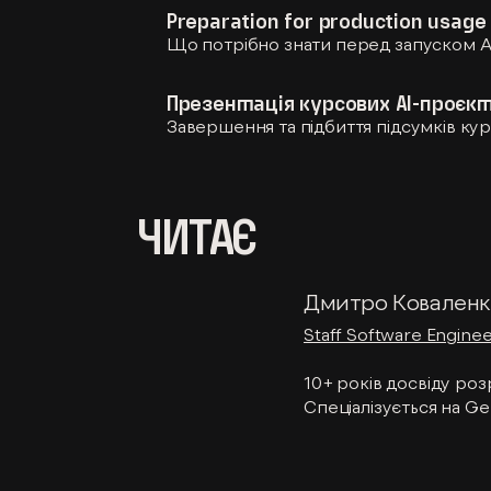
Preparation for production usage
Що потрібно знати перед запуском A
Презентація курсових АІ-проєкт
Завершення та підбиття підсумків ку
ЧИТАЄ
Дмитро Ковален
Staff Software Engin
10+ років досвіду ро
Спеціалізується на Ge