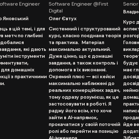
oftware Engineer
Software Engineer @First
Senior
Digital
Влади
 Яновський
Олег Євтух
Курс д
ць в цій темі, і для
Системний і структурований
аспек
в метч по глибині
курс, класно поєднана теорія
розгор
одобалися
та практика. Матеріал
Головн
завдання, які дають
максимально актуальний.
виклад
зуміти інструменти
Дуже цінно, що є домашні
теорет
иментувати,
завдання, а також контроль і
будує 
 для домашніх
допомога в їх виконанні.
має г
екції з практичними
Окремий плюс — всі кейси
досві
и.
максимально наближені до
досвід
реальних комерційних задач,
неймов
тому одразу розумієш, як це
домашн
застосовувати в роботі. Я
практ
раджу його всім, хто хоче
напис
зайти в AI-напрямок,
продак
прокачатися у своїй поточній
йде в
ролі або перейти на позицію
додатк
AI-інженера.
Зібра