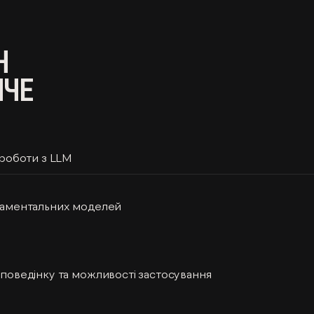
Н
ЯЧЕ
 роботи з LLM
даментальних моделей
поведінку та можливості застосування