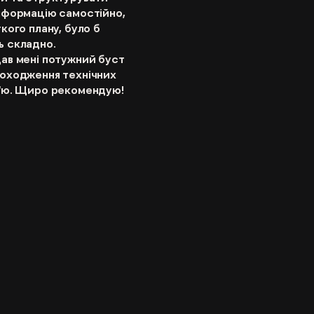
інформацію самостійно,
ткого плану, було б
ь складно.
ав мені потужний буст
роходження технічних
в'ю. Щиро рекомендую!