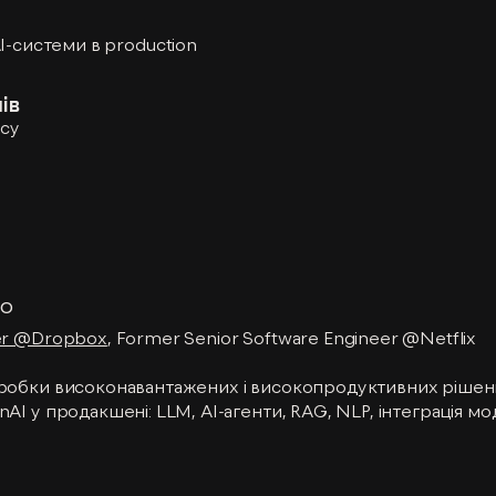
I-системи в production
ів
рсу
ко
eer @Dropbox
, Former Senior Software Engineer @Netflix
зробки високонавантажених і високопродуктивних рішень 
nAI у продакшені: LLM, AI-агенти, RAG, NLP, інтеграція м