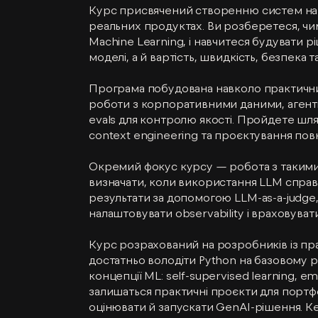
Курс присвячений створенню систем на 
реальних продуктах. Ви розберетеся, чим 
Machine Learning, і навчитеся будувати рі
моделі, а й вартість, швидкість, безпека т
Програма побудована навколо практични
роботи з корпоративними даними, агентів 
evals для контролю якості. Пройдете шл
context engineering та проєктування по
Окремий фокус курсу — робота з такими 
визначати, коли використання LLM справ
результати за допомогою LLM-as-a-judge
налаштовувати observability і враховува
Курс розрахований на розробників із пр
достатньо володіти Python на базовому р
концепції ML: self-supervised learning, e
залишаться практичні проєкти для портфо
оцінювати й запускати GenAI-рішення. К