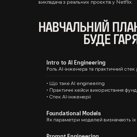
викладача з реальних проєктів у Netflix.
НАВЧАЛЬНИЙ ПЛА
БУДЕ ГАР
Intro to AI Engineering
Роль AI-інженера та практичний стек
• Що таке AI engineering
• Практичні кейси використання фун
• Стек AI-інженерії
Foundational Models
Як параметри моделей визначають їх 
Prompt Engineering