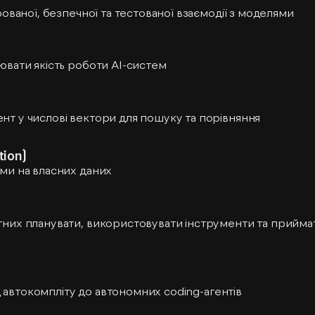
рованої, безпечної та тестованої взаємодії з моделями
ювати якість роботи AI-систем
т у числові вектори для пошуку та порівняння
tion)
ми на власних даних
тних планувати, використовувати інструменти та прийма
ід автокомпліту до автономних coding-агентів