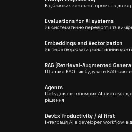
Від базових zero-shot промптів до ке
Evaluations for AI systems
Як систематично перевіряти та вимір
Embeddings and Vectorization
Як перетворювати різнотипний контен
RAG (Retrieval-Augmented Genera
Що таке RAG і як будувати RAG-систе
Agents
Побудова автономних AI-систем, зда
рішення
DevEx Productivity / AI first
Інтеграція AI в developer workflow: в