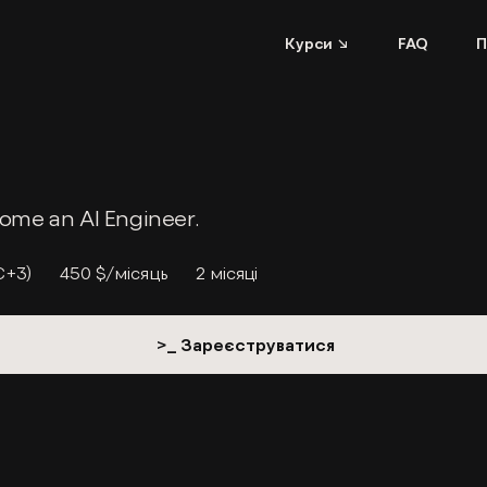
Курси ↘
FAQ
П
come an AI Engineer.
C+3)
450 $/місяць
2 місяці
>_ Зареєструватися