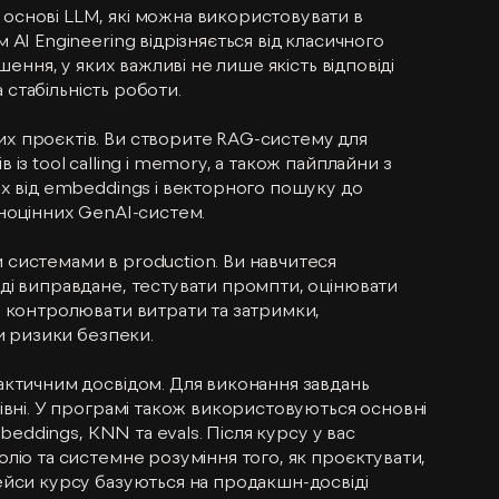
основі LLM, які можна використовувати в
AI Engineering відрізняється від класичного
шення, у яких важливі не лише якість відповіді
а стабільність роботи.
х проєктів. Ви створите RAG-систему для
із tool calling і memory, а також пайплайни з
ях від embeddings і векторного пошуку до
вноцінних GenAI-систем.
системами в production. Ви навчитеся
ді виправдане, тестувати промпти, оцінювати
, контролювати витрати та затримки,
ти ризики безпеки.
актичним досвідом. Для виконання завдань
івні. У програмі також використовуються основні
mbeddings, KNN та evals. Після курсу у вас
ліо та системне розуміння того, як проєктувати,
ейси курсу базуються на продакшн-досвіді