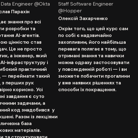
 Data Engineer @Okta
Staff Software Engineer
@Hopper
слав Парахін
Олексій Захарченко
ає знання про всі
ти розробки та
Окрім того, що цей курс сам
тання AI-агентів.
по собі є надзвичайно
ою цінністю став
захопливим, його найбільша
ач. Це не просто
перевага полягає в тому, що
ик, а інженер, який
отримані знання та навички
AI-інфраструктуру і
можна одразу застосовувати
либокий практичний
у повсякденній роботі — і ви
д — переймати такий
зможете побачити прогалини
 з перших рук
у вже наявних рішеннях та
ірно корисно. Усі
способи їх покращення.
і завдання є суто
ичними задачами, а
аний код знадобився у
шені. Разом із лекціями
еличезна база
ових матеріалів.
ти та структурувати